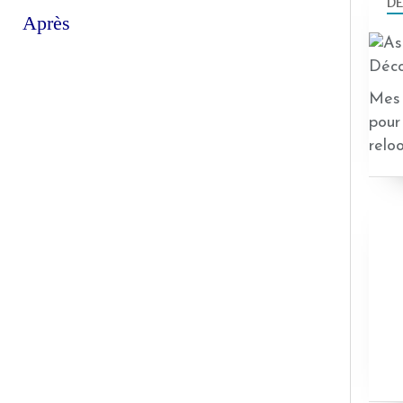
DÉ
Après
Mes 
pour
relo