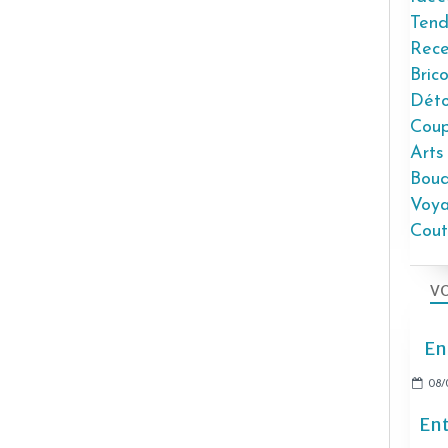
Tend
Rece
Bric
Déto
Coup
Arts
Bouq
Voy
Cout
VO
En
08/
Ent