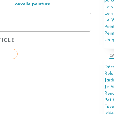
porc
e
ouvelle peinture
Le ve
Le v
Le W
Pein
Pein
ICLE
Un q
CA
Déco
Relo
Jard
Je Vo
Réno
Peti
Fève
Idée