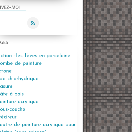
IVEZ-MOI
GES
ection : les fèves en porcelaine
ombe de peinture
étone
ide chlorhydrique
asure
âte à bois
einture acrylique
ous-couche
écireur
eutre de peinture acrylique pour