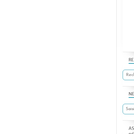
R
N
AS