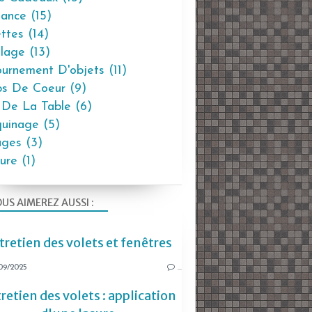
ance
(15)
ttes
(14)
olage
(13)
urnement D'objets
(11)
s De Coeur
(9)
 De La Table
(6)
uinage
(5)
ages
(3)
ure
(1)
US AIMEREZ AUSSI :
tretien des volets et fenêtres
09/2025
…
retien des volets : application