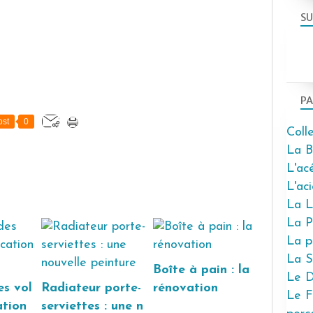
SU
PA
st
0
Coll
La B
L'ac
L'ac
La L
La P
La p
La S
Boîte à pain : la
Le D
es vol
Radiateur porte-
rénovation
Le F
ation
serviettes : une n