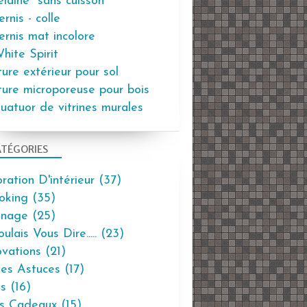
elaine "sans cuisson"
rnis - colle
ernis mat incolore
hite Spirit
ture extérieur pour sol
ture microporeuse pour bois
uatuor de vitrines murales
TÉGORIES
ration D'intérieur
(37)
oking
(35)
inage
(25)
ulais Vous Dire.....
(23)
vations
(21)
tes Astuces
(17)
s
(16)
s Cadeaux
(15)