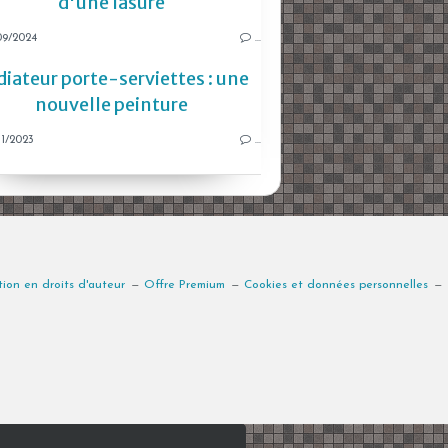
d'une lasure
09/2024
…
iateur porte-serviettes : une
nouvelle peinture
1/2023
…
ion en droits d'auteur
Offre Premium
Cookies et données personnelles